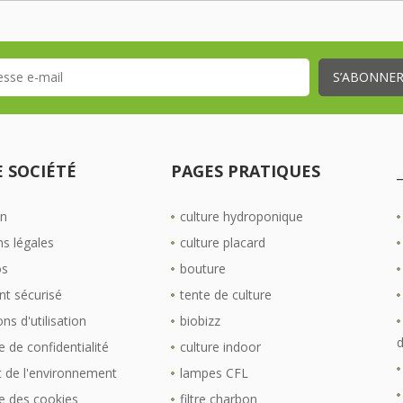
 SOCIÉTÉ
PAGES PRATIQUES
on
culture hydroponique
s légales
culture placard
os
bouture
t sécurisé
tente de culture
ns d'utilisation
biobizz
d
e de confidentialité
culture indoor
 de l'environnement
lampes CFL
ue des cookies
filtre charbon