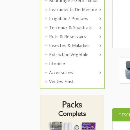
Bouturage / Germination
Instruments De Mesure

Irrigation / Pompes

Terreaux & Substrats

Pots & Réservoirs

Insectes & Maladies

Extraction Végétale

Librairie
Accessoires

Ventes Flash
DESC