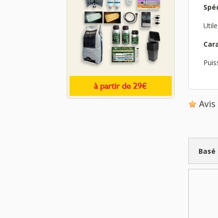
Spéc
Util
Car
Puis
Avi
Basé