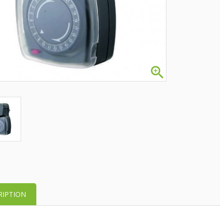

RIPTION