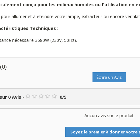
ialement conçu pour les milieux humides ou l'utilisation en ex
e pour allumer et à éteindre votre lampe, extracteur ou encore ventila
actéristiques Techniques :
sance nécessaire 3680W (230V, 50Hz).
s
(0)
Écrire un Avis
 sur
0
Avis
-
0
/
5
Aucun avis sur le produit
Soyez le premier à donner votre a