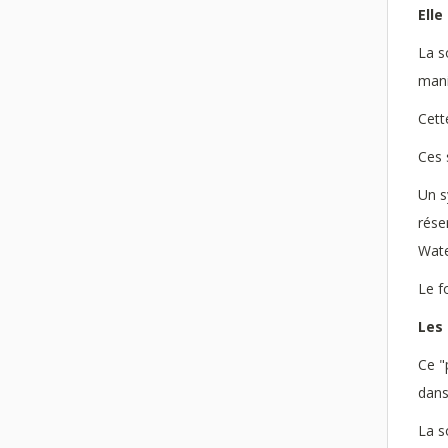
Elle
La s
mani
Cett
Ces 
Un s
rése
Wate
Le f
Les 
Ce "
dans
La s