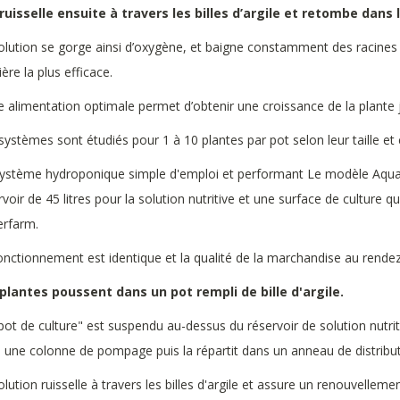
 ruisselle ensuite à travers les billes d’argile et retombe dans 
olution se gorge ainsi d’oxygène, et baigne constamment des racines s
ère la plus efficace.
e alimentation optimale permet d’obtenir une croissance de la plante j
systèmes sont étudiés pour 1 à 10 plantes par pot selon leur taille et c
ystème hydroponique simple d'emploi et performant Le modèle Aqu
rvoir de 45 litres pour la solution nutritive et une surface de culture 
rfarm.
onctionnement est identique et la qualité de la marchandise au rende
plantes poussent dans un pot rempli de bille d'argile.
pot de culture" est suspendu au-dessus du réservoir de solution nutrit
 une colonne de pompage puis la répartit dans un anneau de distribut
olution ruisselle à travers les billes d'argile et assure un renouvelle