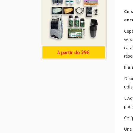
Ce 
enco
Cepe
vers
cata
rése
Il a
Depu
utili
L'Aq
pous
Ce "
Une 