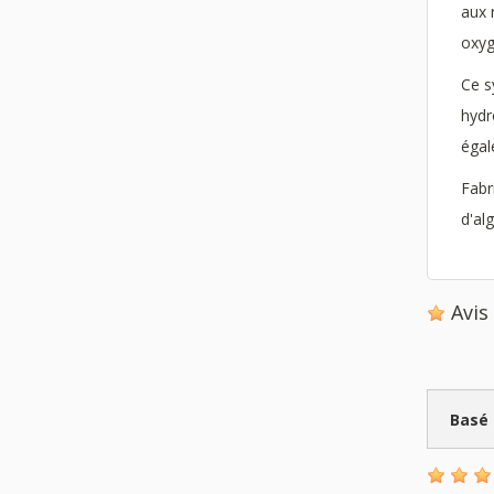
aux 
oxyg
Ce s
hydr
égal
Fabr
d'al
Avi
Basé