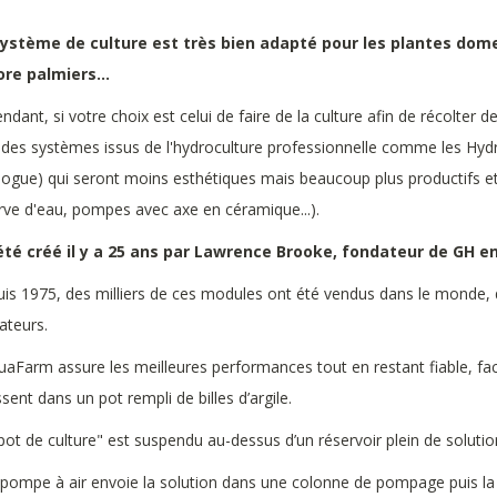
système de culture est très bien adapté pour les plantes dom
re palmiers...
ndant, si votre choix est celui de faire de la culture afin de récolter d
 des systèmes issus de l'hydroculture professionnelle comme les Hyd
logue) qui seront moins esthétiques mais beaucoup plus productifs et
rve d'eau, pompes avec axe en céramique...).
 été créé il y a 25 ans par Lawrence Brooke, fondateur de GH en
is 1975, des milliers de ces modules ont été vendus dans le monde, d
sateurs.
uaFarm assure les meilleures performances tout en restant fiable, facil
sent dans un pot rempli de billes d’argile.
pot de culture" est suspendu au-dessus d’un réservoir plein de solution
pompe à air envoie la solution dans une colonne de pompage puis la r