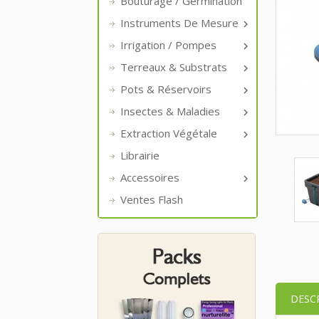
Bouturage / Germination
Instruments De Mesure

Irrigation / Pompes

Terreaux & Substrats

Pots & Réservoirs

Insectes & Maladies

Extraction Végétale

Librairie
Accessoires

Ventes Flash
DESC