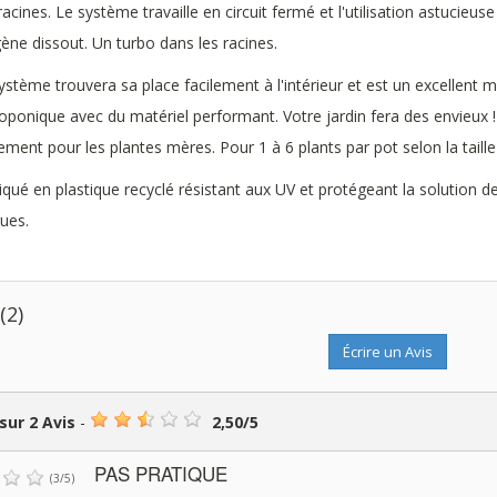
racines. Le système travaille en circuit fermé et l'utilisation astucieus
ène dissout. Un turbo dans les racines.
ystème trouvera sa place facilement à l'intérieur et est un excellent
oponique avec du matériel performant. Votre jardin fera des envieux
ement pour les plantes mères. Pour 1 à 6 plants par pot selon la taille
iqué en plastique recyclé résistant aux UV et protégeant la solution de 
gues.
s
(2)
Écrire un Avis
 sur
2
Avis
-
2,50
/
5
PAS PRATIQUE
(
3
/
5
)