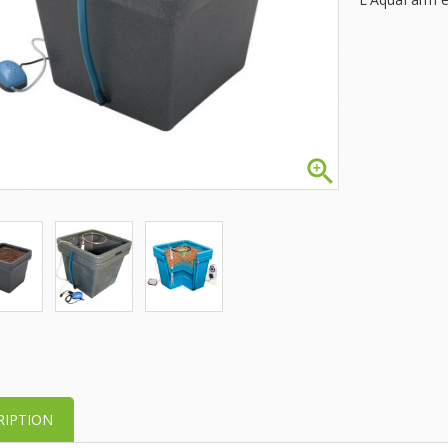

RIPTION