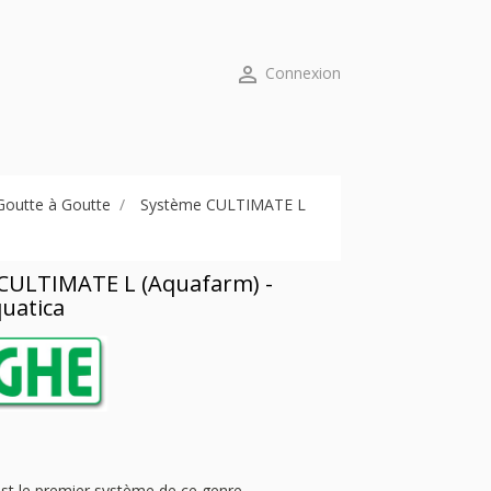

Connexion
Goutte à Goutte
Système CULTIMATE L
CULTIMATE L (Aquafarm) -
uatica
t le premier système de ce genre.