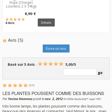
Rope (charges
Lourdes) 2 X 34kgs
8,90 €
Détails
6 Avis
Avis
(5)
Écrire un Avis
Basé sur
5
Avis
-
5,00
/
5
(
5
/
5
)
LES PLANTES POUSSENT COMME DES BUISSONS
Par
Yacine Hammaz
posté le
nov. 2, 2012
Kit 400w Nurturelite™ super HPS
très bonne lampe, les plantes poussent comme des buissons,
beaucoup plus épaisses et compactes. Seul bémol, le prix... mais