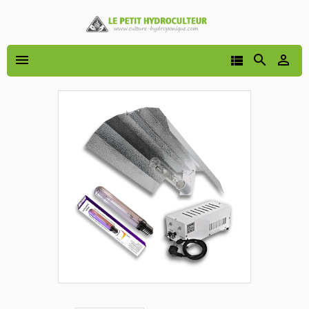



