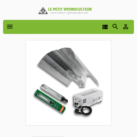



