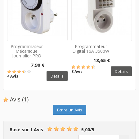
Programmateur
Programmateur
Mécanique
Digital 16A 3500W
Journalier PRO
13,65 €
7,90 €
Détails
3 Avis
1
Détails
4 Avis
Avis
(1)
Écrire un Avis
Basé sur
1
Avis
-
5,00
/
5