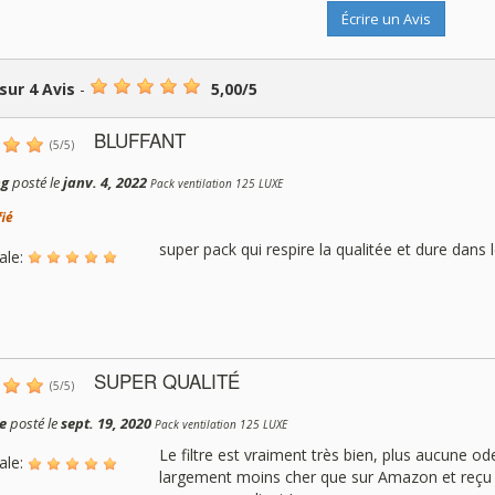
Écrire un Avis
 sur
4
Avis
-
5,00
/
5
BLUFFANT
(
5
/
5
)
ng
posté le
janv. 4, 2022
Pack ventilation 125 LUXE
fié
super pack qui respire la qualitée et dure dans
ale:
SUPER QUALITÉ
(
5
/
5
)
e
posté le
sept. 19, 2020
Pack ventilation 125 LUXE
Le filtre est vraiment très bien, plus aucune od
ale:
largement moins cher que sur Amazon et reçu