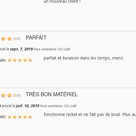
un nouveau client !
PARFAIT
(
5
/
5
)
sté le
sept. 7, 2019
Pack ventilation 125 LUXE
parfait et livraison dans les temps, merci
ale:
TRÈS BON MATÉRIEL
(
5
/
5
)
n
posté le
juil. 10, 2019
Pack ventilation 125 LUXE
fonctionne nickel et ne fait pas de bruit. Plus 
ale: