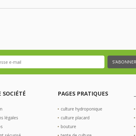
 SOCIÉTÉ
PAGES PRATIQUES
on
culture hydroponique
s légales
culture placard
os
bouture
t sécurisé
tente de culture