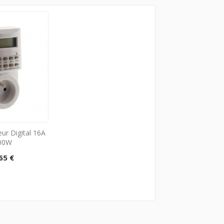
r Digital 16A
00W
65 €