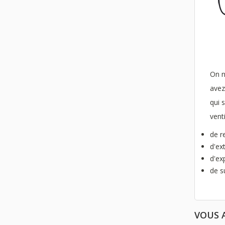
On n
avez
qui 
vent
de r
d'ex
d'ex
de s
VOUS 