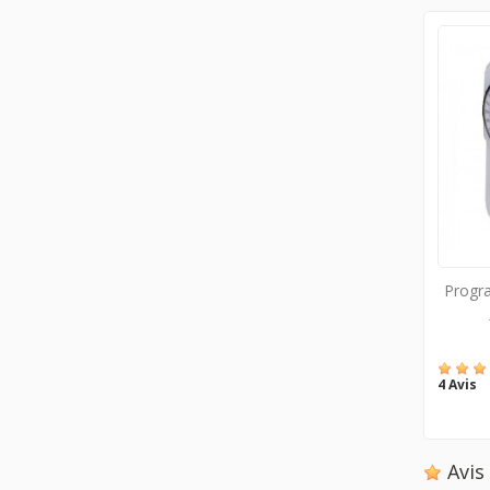
Progr
4 Avis
Avi