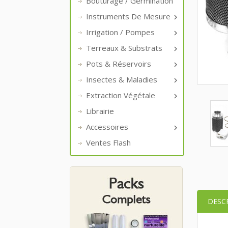
Bouturage / Germination
Instruments De Mesure

Irrigation / Pompes

Terreaux & Substrats

Pots & Réservoirs

Insectes & Maladies

Extraction Végétale

Librairie
Accessoires

Ventes Flash
DESC