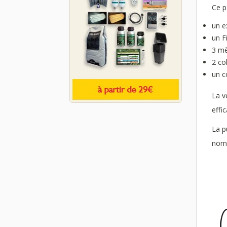
Ce p
un e
un F
3 mè
2 co
un c
La v
effi
La p
nomb