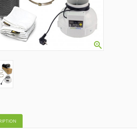

RIPTION