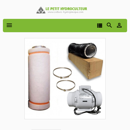



