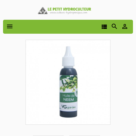



