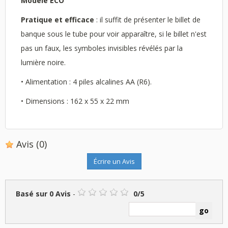
Modèle ECO
Pratique et efficace
: il suffit de présenter le billet de
banque sous le tube pour voir apparaître, si le billet n'est
pas un faux, les symboles invisibles révélés par la
lumière noire.
• Alimentation : 4 piles alcalines AA (R6).
• Dimensions : 162 x 55 x 22 mm
Avis
(0)
Écrire un Avis
Basé sur
0
Avis
-
0
/
5