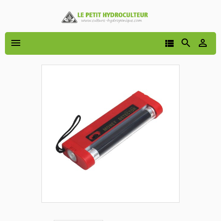



