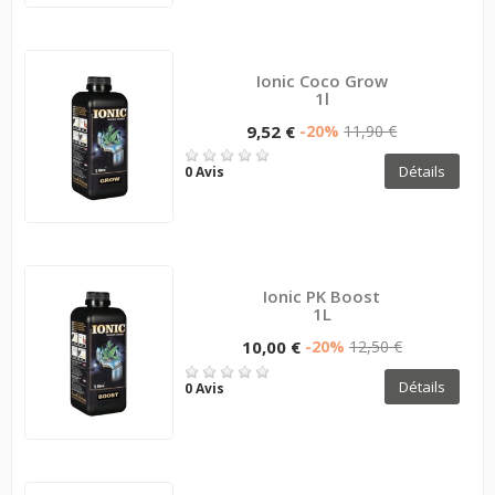
Ionic Coco Grow
1l
9,52 €
-20%
11,90 €
Détails
0 Avis
Ionic PK Boost
1L
10,00 €
-20%
12,50 €
Détails
0 Avis