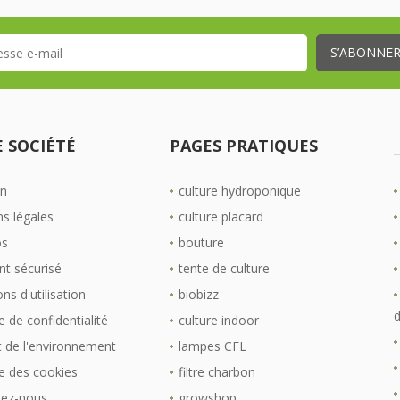
 SOCIÉTÉ
PAGES PRATIQUES
on
culture hydroponique
s légales
culture placard
os
bouture
t sécurisé
tente de culture
ns d'utilisation
biobizz
d
e de confidentialité
culture indoor
 de l'environnement
lampes CFL
ue des cookies
filtre charbon
tez-nous
growshop