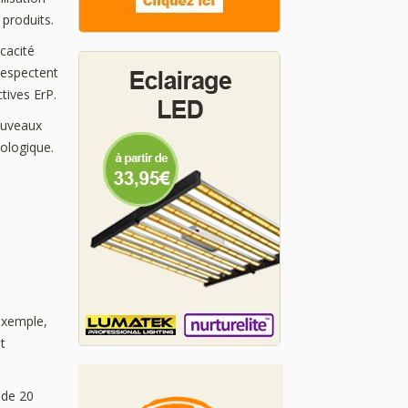
 produits.
cacité
respectent
tives ErP.
nouveaux
cologique.
exemple,
t
 de 20