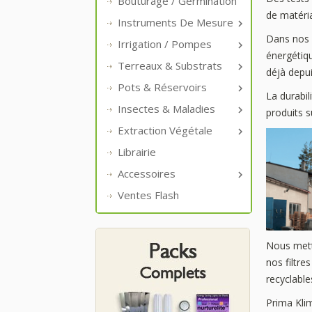
Bouturage / Germination
de matéria
Instruments De Mesure

Dans nos v
Irrigation / Pompes

énergétiq
Terreaux & Substrats

déjà depui
Pots & Réservoirs

La durabil
Insectes & Maladies

produits s
Extraction Végétale

Librairie
Accessoires

Ventes Flash
Nous mett
nos filtre
recyclabl
Prima Kli