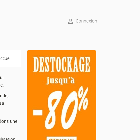

Connexion
ccueil
ui
ge.
ande,
 sa
rdons une
lisation