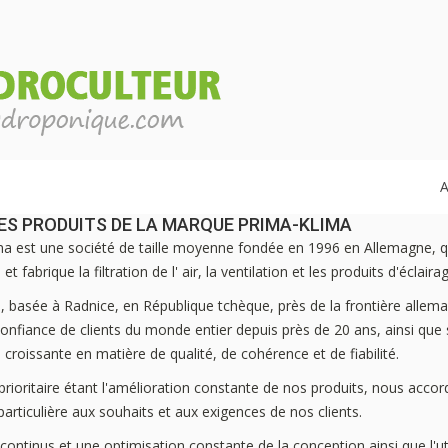
A
DES PRODUITS DE LA MARQUE PRIMA-KLIMA
ma est une société de taille moyenne fondée en 1996 en Allemagne, q
t fabrique la filtration de l' air, la ventilation et les produits d'éclaira
, basée à Radnice, en République tchèque, près de la frontière allem
onfiance de clients du monde entier depuis près de 20 ans, ainsi que
 croissante en matière de qualité, de cohérence et de fiabilité.
 prioritaire étant l'amélioration constante de nos produits, nous acco
particulière aux souhaits et aux exigences de nos clients.
continus et une optimisation constante de la conception ainsi que l'uti