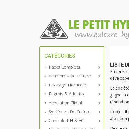
CATÉGORIES
LISTE 
Packs Complets

Prima Kli
Chambres De Culture

développe e
Eclairage Horticole

La société
Engrais & Additifs

gagne la c
réputation
Ventilation Climat

Systèmes De Culture
L'objectif

attention 
Contrôle PH & EC

Des tests 