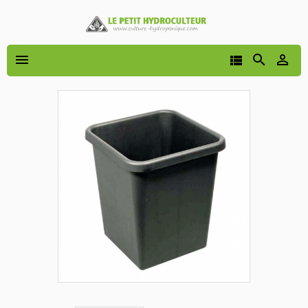



