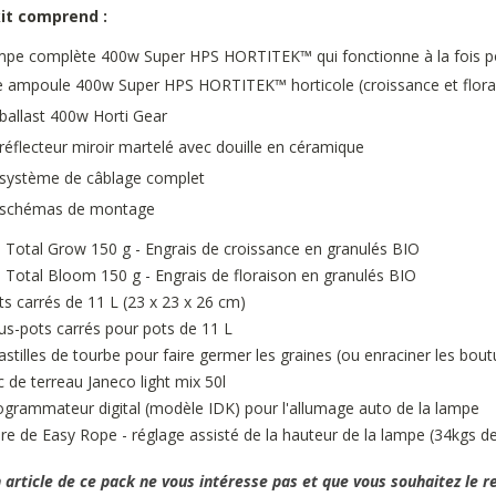
kit comprend :
mpe complète 400w Super HPS HORTITEK™ qui fonctionne à la fois p
e ampoule 400w Super HPS HORTITEK™ horticole (croissance et flora
 ballast 400w Horti Gear
 réflecteur miroir martelé avec douille en céramique
 système de câblage complet
 schémas de montage
Total Grow 150 g - Engrais de croissance en granulés BIO
Total Bloom 150 g - Engrais de floraison en granulés BIO
ts carrés de 11 L (23 x 23 x 26 cm)
us-pots carrés pour pots de 11 L
astilles de tourbe pour faire germer les graines (ou enraciner les bout
c de terreau Janeco light mix 50l
ogrammateur digital (modèle IDK) pour l'allumage auto de la lampe
ire de Easy Rope - réglage assisté de la hauteur de la lampe (34kgs de
n article de ce pack ne vous intéresse pas et que vous souhaitez le 