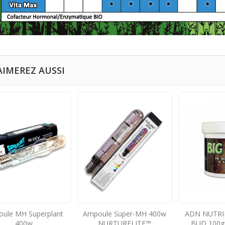
AIMEREZ AUSSI
ule MH Superplant
Ampoule Super-MH 400w
ADN NUTRI
400w
NURTURELITE™
BUD 100g 