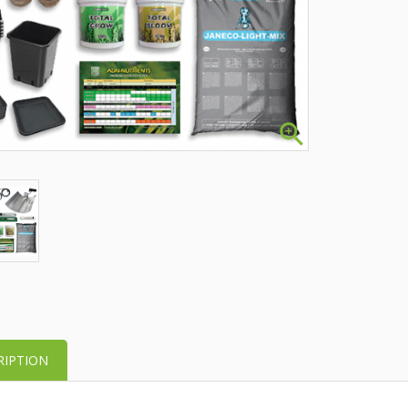

RIPTION