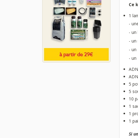
Ce 
1 la
- un
- un
- un
- un
- un
ADN 
ADN 
5 po
5 so
10 p
1 sa
1 pr
1 pa
Si u