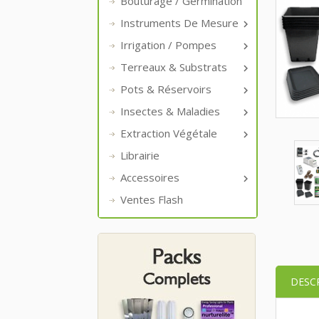
Bouturage / Germination
Instruments De Mesure

Irrigation / Pompes

Terreaux & Substrats

Pots & Réservoirs

Insectes & Maladies

Extraction Végétale

Librairie
Accessoires

Ventes Flash
DESC