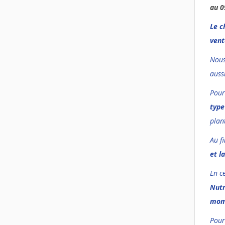
au 0
Le c
vent
Nous
auss
Pour
type
plan
Au f
et l
En c
Nutr
mom
Pour