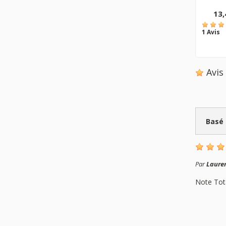
13,
1 Avis
Avi
Basé
Par
Laure
Note Tot