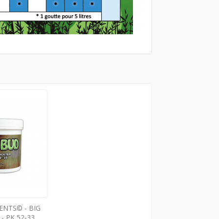
ENTS© - BIG
- PK 52-33