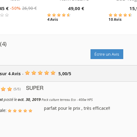
45 €
-50%
26,90 €
49,00 €
15,
4 Avis
10 Avis
s
(4)
Écrire un Avis
 sur
4
Avis
-
5,00
/
5
SUPER
(
5
/
5
)
nt
posté le
oct. 30, 2019
Pack culture terreau Eco - 400w HPS
parfait pour le prix , très efficace!!
ale: