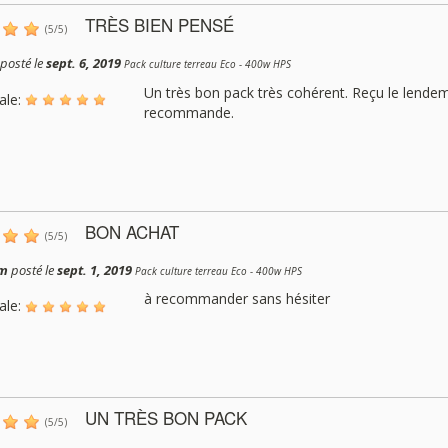
TRÈS BIEN PENSÉ
(
5
/
5
)
posté le
sept. 6, 2019
Pack culture terreau Eco - 400w HPS
Un très bon pack très cohérent. Reçu le lendem
ale:
recommande.
BON ACHAT
(
5
/
5
)
am
posté le
sept. 1, 2019
Pack culture terreau Eco - 400w HPS
à recommander sans hésiter
ale:
UN TRÈS BON PACK
(
5
/
5
)