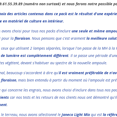
9.61.55.39.89 (numéro non surtaxé) et nous ferons notre possible po
hoix des articles contenus dans ce pack est le résultat d'une expéri
e en matériel de culture en intérieur.
 avons choisi pour tous nos packs d'inclure
une seule et même ampou
i pour la
floraison
. Nous pensons que c'est vraiment
la meilleure solut
 ceux qui utilisent 2 lampes séparées, lorsque l'on passe de la MH à la
 de lumière est complètement différent
. Il se passe une période d'un
tes végètent, devant s'habituer au spectre de la nouvelle ampoule.
inal, beaucoup s'accordent à dire qu'
il est vraiment préférable de n'a
a floraison
, mais bien entendu à partir du moment où l'ampoule est prév
e qui concerne les engrais, nous avons choisi d'inclure dans tous nos p
ients
car nos tests et les retours de nos clients nous ont démontré qu'i
ent
.
 le terreau, nous avons sélectionné le
Janeco Light Mix
qui est
la réfé