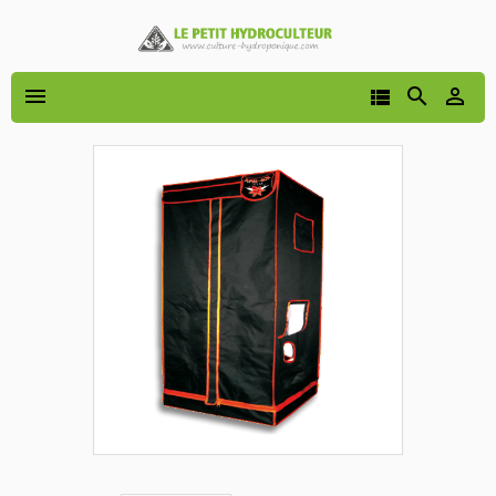



