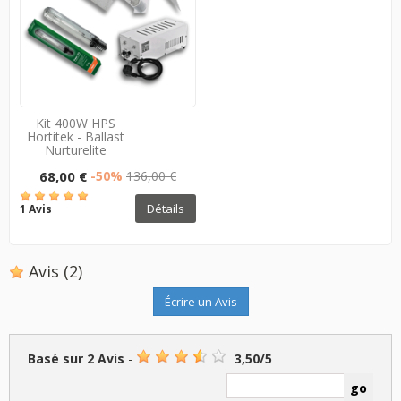
Kit 400W HPS
Hortitek - Ballast
Nurturelite
68,00 €
-50%
136,00 €
Détails
1 Avis
Avis
(2)
Écrire un Avis
Basé sur
2
Avis
-
3,50
/
5