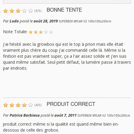
BONNE TENTE
(
3
/
5
)
Par
Ludo
posté le
août 28, 2019
SUPERBOX MYLAR V2 100x100x200cm
Note Totale:
j'ai hésité avec la growbox qui est le top à priori mais elle était
vraiment plus chère du coup j'ai commandé celle là. Même si la
finition est pas vraiment super, ça a l'air assez solide et j'en suis
quand même satisfait. Seul petit défaut, la lumière passe à travers
par endroits.
PRODUIT CORRECT
(
4
/
5
)
Par
Patrice Barbieux
posté le
août 7, 2011
SUPERBOX MYLAR V2 100x100x200cm
produit correct même si la qualité est quand même bien en-
dessous de celle des grobox.