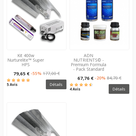
Kit 400w
ADN
Nurturelite™ Super
NUTRIENTS© -
HPS
Premium Formula
- Pack Standard
79,65 €
-55%
177,00 €
67,76 €
-20%
84,70 €
Détails
5 Avis
Détails
4 Avis