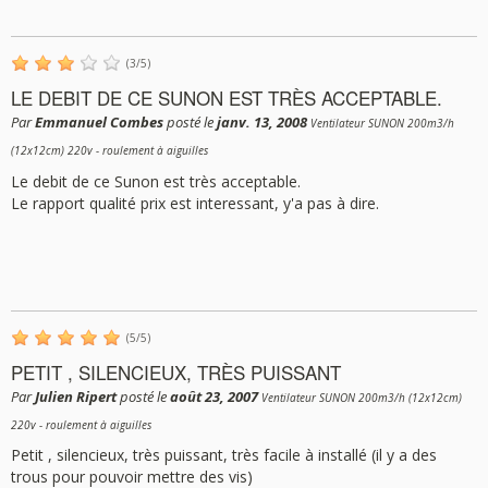
(
3
/
5
)
LE DEBIT DE CE SUNON EST TRÈS ACCEPTABLE.
Par
Emmanuel Combes
posté le
janv. 13, 2008
Ventilateur SUNON 200m3/h
(12x12cm) 220v - roulement à aiguilles
Le debit de ce Sunon est très acceptable.
Le rapport qualité prix est interessant, y'a pas à dire.
(
5
/
5
)
PETIT , SILENCIEUX, TRÈS PUISSANT
Par
Julien Ripert
posté le
août 23, 2007
Ventilateur SUNON 200m3/h (12x12cm)
220v - roulement à aiguilles
Petit , silencieux, très puissant, très facile à installé (il y a des
trous pour pouvoir mettre des vis)