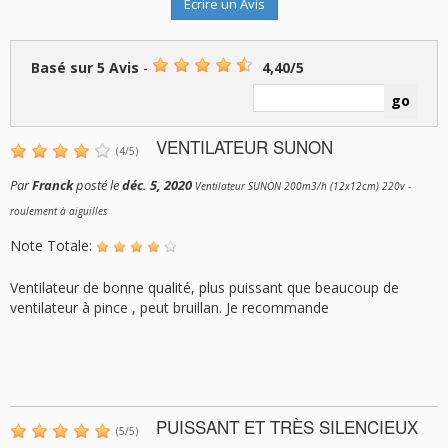
Écrire un Avis
Basé sur
5
Avis
-
4,40
/
5
VENTILATEUR SUNON
(
4
/
5
)
Par
Franck
posté le
déc. 5, 2020
Ventilateur SUNON 200m3/h (12x12cm) 220v -
roulement à aiguilles
Note Totale:
Ventilateur de bonne qualité, plus puissant que beaucoup de
ventilateur à pince , peut bruillan. Je recommande
PUISSANT ET TRÈS SILENCIEUX
(
5
/
5
)