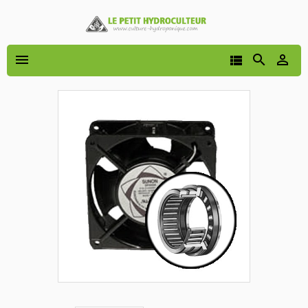



