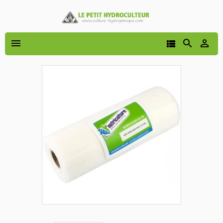



