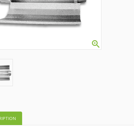

RIPTION