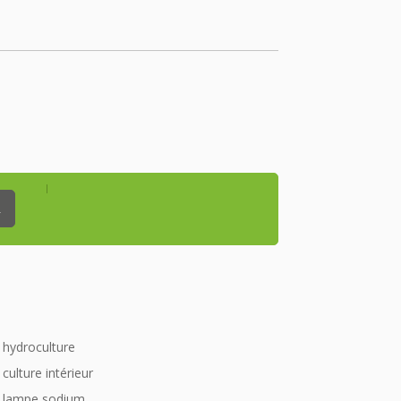
_
hydroculture
culture intérieur
lampe sodium