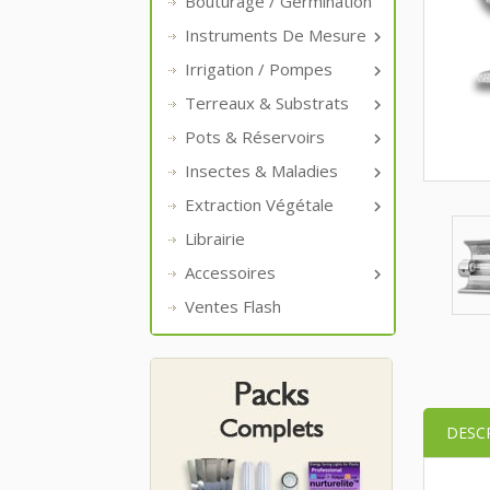
Bouturage / Germination
Instruments De Mesure

Irrigation / Pompes

Terreaux & Substrats

Pots & Réservoirs

Insectes & Maladies

Extraction Végétale

Librairie
Accessoires

Ventes Flash
DESC