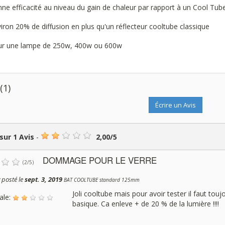
nne efficacité au niveau du gain de chaleur par rapport à un Cool Tub
viron 20% de diffusion en plus qu'un réflecteur cooltube classique
ur une lampe de 250w, 400w ou 600w
s
(1)
Écrire un Avis
 sur
1
Avis
-
2,00
/
5
DOMMAGE POUR LE VERRE
(
2
/
5
)
r
posté le
sept. 3, 2019
BAT COOLTUBE standard 125mm
Joli cooltube mais pour avoir tester il faut toujo
ale:
basique. Ca enleve + de 20 % de la lumière !!!!