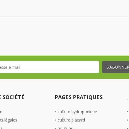
 SOCIÉTÉ
PAGES PRATIQUES
on
culture hydroponique
s légales
culture placard
os
bouture