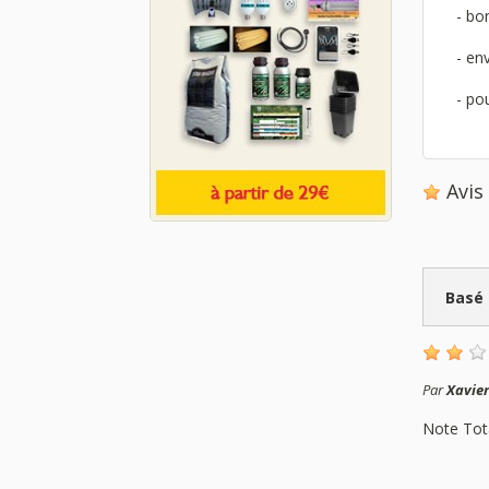
- bo
- en
- po
Avi
Basé
Par
Xavie
Note Tot