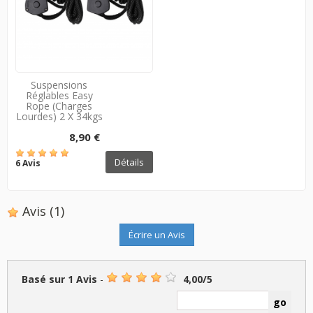
Suspensions
Réglables Easy
Rope (charges
Lourdes) 2 X 34kgs
8,90 €
Détails
6 Avis
Avis
(1)
Écrire un Avis
Basé sur
1
Avis
-
4,00
/
5