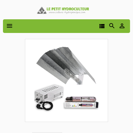



