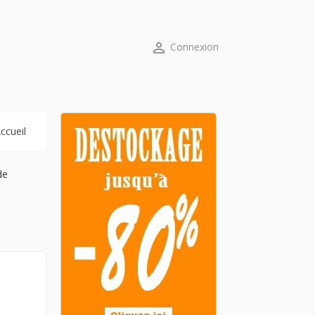

Connexion
ccueil
de