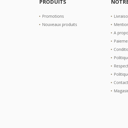
PRODUITS
NOTRE
Promotions
Livrais
Nouveaux produits
Mention
A prop
Paiemen
Conditio
Politiqu
Respect
Politiq
Contac
Magasi