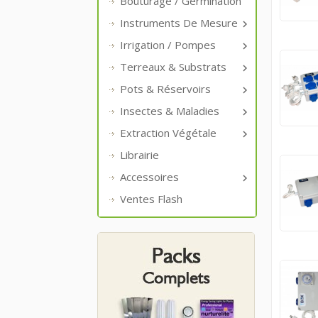
Bouturage / Germination
Instruments De Mesure

Irrigation / Pompes

Terreaux & Substrats

Pots & Réservoirs

Insectes & Maladies

Extraction Végétale

Librairie
Accessoires

Ventes Flash