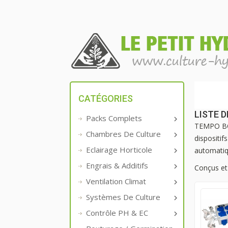
CATÉGORIES
LISTE 
Packs Complets

TEMPO BOX
Chambres De Culture

dispositif
Eclairage Horticole
automatiq

Engrais & Additifs

Conçus et
Ventilation Climat

Systèmes De Culture

Contrôle PH & EC
