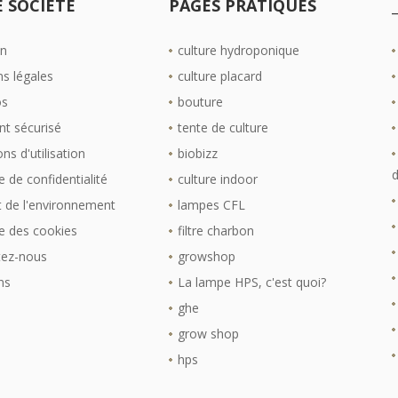
 SOCIÉTÉ
PAGES PRATIQUES
on
culture hydroponique
s légales
culture placard
os
bouture
t sécurisé
tente de culture
ns d'utilisation
biobizz
d
e de confidentialité
culture indoor
 de l'environnement
lampes CFL
ue des cookies
filtre charbon
tez-nous
growshop
ns
La lampe HPS, c'est quoi?
ghe
grow shop
hps