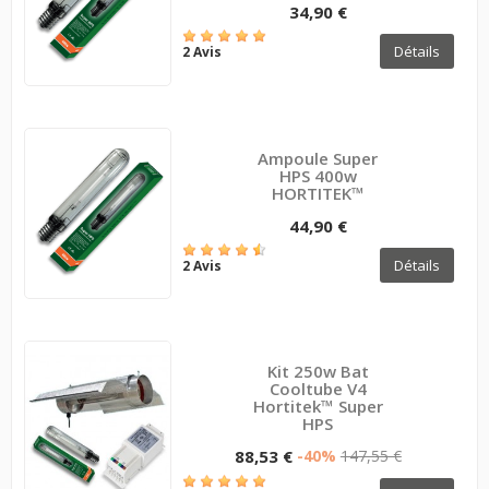
34,90 €
Détails
2 Avis
Ampoule Super
HPS 400w
HORTITEK™
44,90 €
Détails
2 Avis
Kit 250w Bat
Cooltube V4
Hortitek™ Super
HPS
88,53 €
-40%
147,55 €