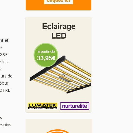
nt et
ue
 GSE.
 les
s
ours de
 pour
 VOTRE
es
esoins