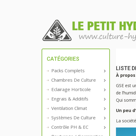
CATÉGORIES
LISTE 
Packs Complets

À propos
Chambres De Culture

GSE est un
Eclairage Horticole

de l’humid
Engrais & Additifs

Qui somme
Ventilation Climat

Un peu d'
Systèmes De Culture

La société
Contrôle PH & EC
