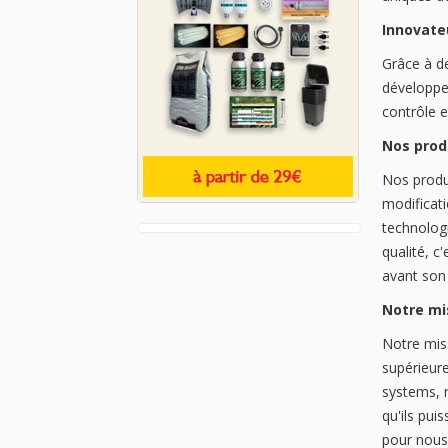
Innovate
Grâce à d
développe
contrôle e
Nos prod
Nos produi
modificati
technologi
qualité, c
avant son
Notre mi
Notre miss
supérieure
systems, n
qu'ils pui
pour nous