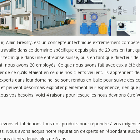
eur, Alain Gressly, est un concepteur technique extrêmement compéte
Il travaille dans ce domaine spécifique depuis plus de 20 ans en tant q
 technique dans une entreprise suisse, puis en tant que directeur de
t, nous avons 20 employés. Ce que nous avons fait avec eux a été de
r de ce qu'ils étaient en ce que nos clients veulent. Ils apprennent de
experts dans leur domaine, se sont rendus en Italie pour suivre des c
 et peuvent désormais exploiter pleinement leur expérience, rien que
 tous vos besoins. Voici 4 raisons pour lesquelles nous devrions être
evons et fabriquons tous nos produits pour répondre à vos exigenc
ères. Nous avons acquis notre réputation d’experts en répondant aux b
 nos clients depuis plus de 6 ans.