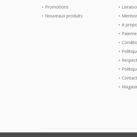
Promotions
Livrais
Nouveaux produits
Mention
A prop
Paiemen
Conditio
Politiqu
Respect
Politiq
Contac
Magasi