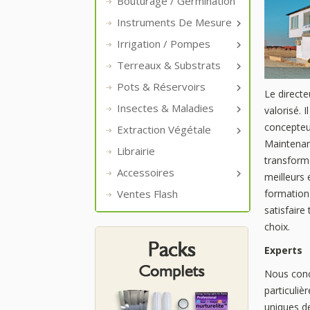
Bouturage / Germination
Instruments De Mesure

Irrigation / Pompes

Terreaux & Substrats

Pots & Réservoirs

Le direct
Insectes & Maladies

valorisé. 
concepteur
Extraction Végétale

Maintenan
Librairie
transforme
Accessoires

meilleurs 
Ventes Flash
formation
satisfaire
choix.
Experts
Nous conc
particuli
uniques de