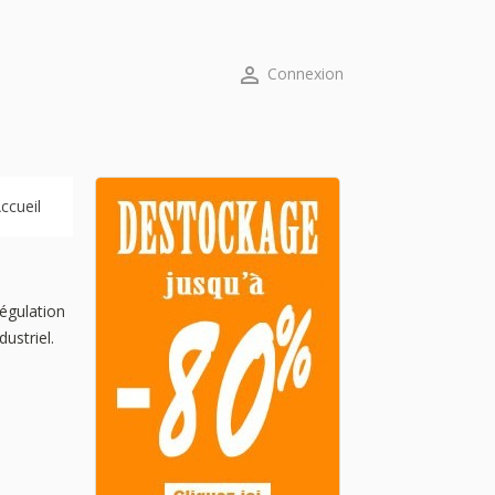

Connexion
ccueil
régulation
ustriel.