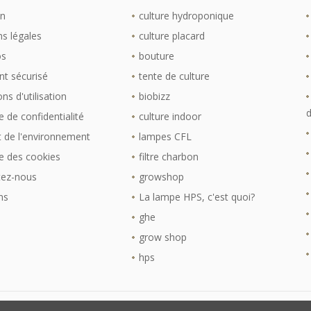
on
culture hydroponique
s légales
culture placard
os
bouture
t sécurisé
tente de culture
ns d'utilisation
biobizz
d
e de confidentialité
culture indoor
 de l'environnement
lampes CFL
ue des cookies
filtre charbon
tez-nous
growshop
ns
La lampe HPS, c'est quoi?
ghe
grow shop
hps