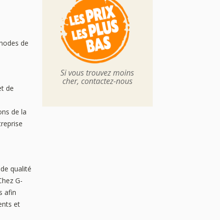
thodes de
Si vous trouvez moins
cher, contactez-nous
et de
ons de la
treprise
 de qualité
 Chez G-
s afin
ents et