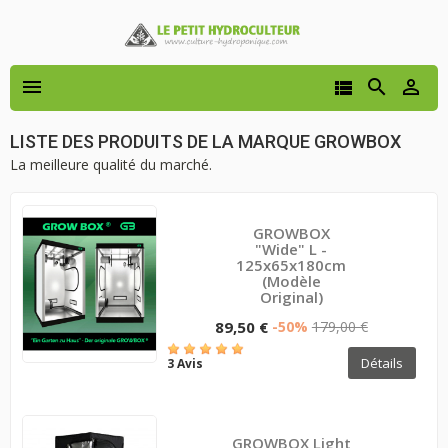




LISTE DES PRODUITS DE LA MARQUE GROWBOX
La meilleure qualité du marché.
GROWBOX
"wide" L -
125x65x180cm
(modèle
Original)
89,50 €
-50%
179,00 €
Détails
3 Avis
GROWBOX Light