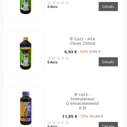
Détails
0 Avis
B'Cuzz - Ata
Clean 250ml
6,93 €
-30%
9,90 €
Détails
0 Avis
B'cuzz -
Stimulateur
D'enracinement
0.5l
11,85 €
-70%
39,50 €
Détails
0 Avis