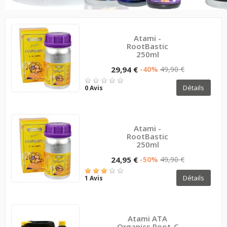
Atami -
RootBastic
250ml
29,94 €
-40%
49,90 €
Détails
0 Avis
Atami -
RootBastic
250ml
24,95 €
-50%
49,90 €
Détails
1 Avis
Atami ATA
Organics Root-C