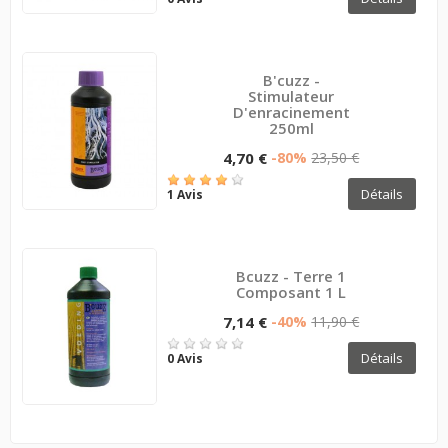
B'cuzz -
Stimulateur
D'enracinement
250ml
4,70 €
-80%
23,50 €
Détails
1 Avis
Bcuzz - Terre 1
Composant 1 L
7,14 €
-40%
11,90 €
Détails
0 Avis