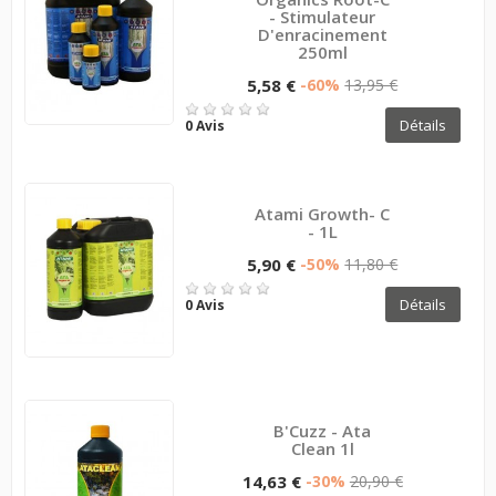
- Stimulateur
D'enracinement
250ml
5,58 €
-60%
13,95 €
Détails
0 Avis
Atami Growth- C
- 1L
5,90 €
-50%
11,80 €
Détails
0 Avis
B'Cuzz - Ata
Clean 1l
14,63 €
-30%
20,90 €